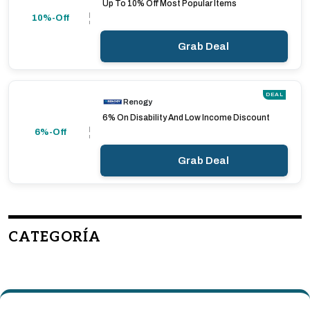
Up To 10% Off Most Popular Items
10%-Off
Grab Deal
DEAL
Renogy
6% On Disability And Low Income Discount
6%-Off
Grab Deal
CATEGORÍA