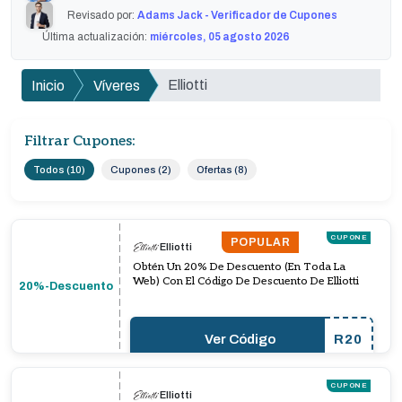
Revisado por:
Adams Jack - Verificador de Cupones
Última actualización:
miércoles, 05 agosto 2026
Elliotti
Inicio
Víveres
Filtrar Cupones:
Todos (10)
Cupones (2)
Ofertas (8)
CUPONE
POPULAR
Elliotti
Obtén Un 20% De Descuento (En Toda La
Web) Con El Código De Descuento De Elliotti
20%-Descuento
Ver Código
R20
CUPONE
Elliotti