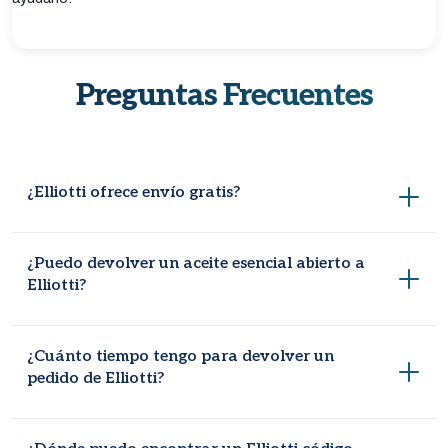
Preguntas Frecuentes
¿Elliotti ofrece envío gratis?
Sí, siempre dentro de España, y para el resto de la UE una
¿Puedo devolver un aceite esencial abierto a
vez que su pedido alcanza los 59 €.
Elliotti?
Los aceites esenciales abiertos, hidrosoles y artículos
¿Cuánto tiempo tengo para devolver un
similares no se pueden devolver, por razones de salud e
pedido de Elliotti?
higiene.
Tiene 30 días desde la fecha en que recibe su pedido.