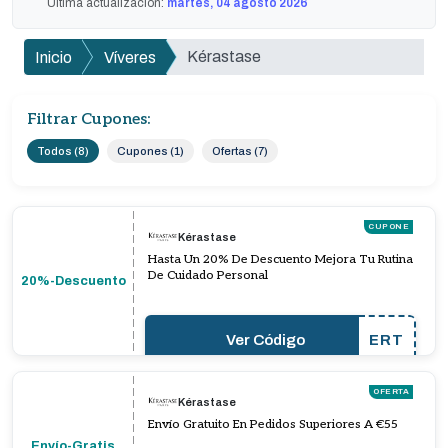
Última actualización:
martes, 04 agosto 2026
Kérastase
Inicio
Víveres
Filtrar Cupones:
Todos (8)
Cupones (1)
Ofertas (7)
CUPONE
Kérastase
Hasta Un 20% De Descuento Mejora Tu Rutina
De Cuidado Personal
20%-Descuento
Ver Código
ERT
OFERTA
Kérastase
Envío Gratuito En Pedidos Superiores A €55
Envío-Gratis