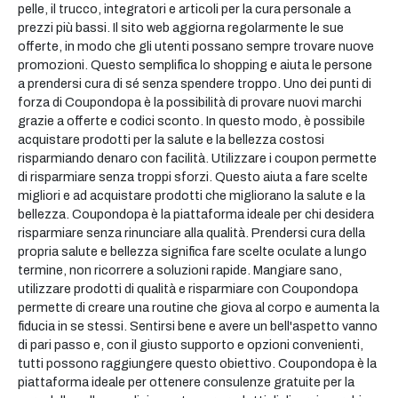
pelle, il trucco, integratori e articoli per la cura personale a
prezzi più bassi. Il sito web aggiorna regolarmente le sue
offerte, in modo che gli utenti possano sempre trovare nuove
promozioni. Questo semplifica lo shopping e aiuta le persone
a prendersi cura di sé senza spendere troppo. Uno dei punti di
forza di Coupondopa è la possibilità di provare nuovi marchi
grazie a offerte e codici sconto. In questo modo, è possibile
acquistare prodotti per la salute e la bellezza costosi
risparmiando denaro con facilità. Utilizzare i coupon permette
di risparmiare senza troppi sforzi. Questo aiuta a fare scelte
migliori e ad acquistare prodotti che migliorano la salute e la
bellezza. Coupondopa è la piattaforma ideale per chi desidera
risparmiare senza rinunciare alla qualità. Prendersi cura della
propria salute e bellezza significa fare scelte oculate a lungo
termine, non ricorrere a soluzioni rapide. Mangiare sano,
utilizzare prodotti di qualità e risparmiare con Coupondopa
permette di creare una routine che giova al corpo e aumenta la
fiducia in se stessi. Sentirsi bene e avere un bell'aspetto vanno
di pari passo e, con il giusto supporto e opzioni convenienti,
tutti possono raggiungere questo obiettivo. Coupondopa è la
piattaforma ideale per ottenere consulenze gratuite per la