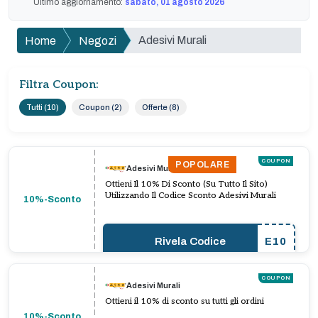
Ultimo aggiornamento:
sabato, 01 agosto 2026
Adesivi Murali
Home
Negozi
Filtra Coupon:
Tutti (10)
Coupon (2)
Offerte (8)
COUPON
POPOLARE
Adesivi Murali
Ottieni Il 10% Di Sconto (Su Tutto Il Sito)
Utilizzando Il Codice Sconto Adesivi Murali
10%-Sconto
Rivela Codice
E10
COUPON
Adesivi Murali
Ottieni il 10% di sconto su tutti gli ordini
10%-Sconto