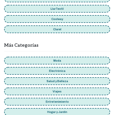
LlarTextil
Coolway
Clarel
Más Categorías
Moda
Electrónica
Salud y Belleza
Viajes
Entretenimiento
Hogar y Jardín