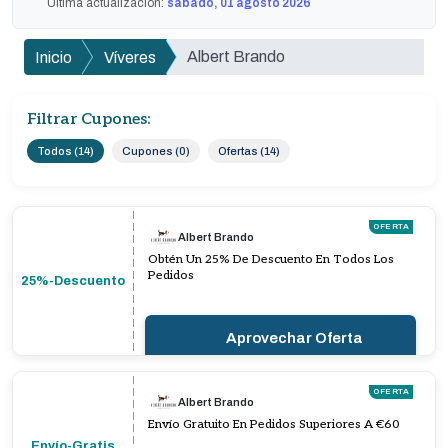
Última actualización:
sábado, 01 agosto 2026
Albert Brando
Inicio
Víveres
Filtrar Cupones:
Todos (14)
Cupones (0)
Ofertas (14)
OFERTA
Albert Brando
Obtén Un 25% De Descuento En Todos Los
Pedidos
25%-Descuento
Aprovechar Oferta
OFERTA
Albert Brando
Envío Gratuito En Pedidos Superiores A €60
Envío-Gratis