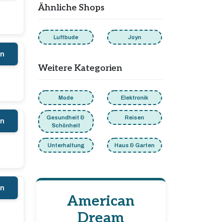
Ähnliche Shops
Luftbude
Joyn
en
Weitere Kategorien
Mode
Elektronik
Gesundheit &
Reisen
en
Schönheit
Unterhaltung
Haus & Garten
en
American
Dream