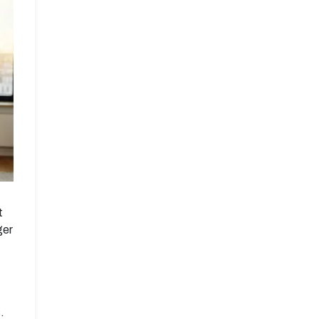
t
ger
s
.