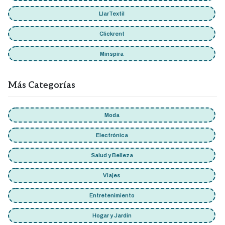
LlarTextil
Clickrent
Minspira
Más Categorías
Moda
Electrónica
Salud y Belleza
Viajes
Entretenimiento
Hogar y Jardín