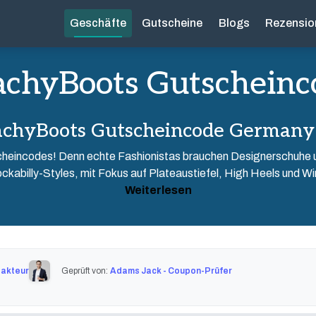
Geschäfte
Gutscheine
Blogs
Rezensio
achyBoots Gutscheinc
achyBoots Gutscheincode Germany
heincodes! Denn echte Fashionistas brauchen Designerschuhe u
ckabilly-Styles, mit Fokus auf Plateaustiefel, High Heels und Wint
Weiterlesen
dakteur
Geprüft von:
Adams Jack - Coupon-Prüfer