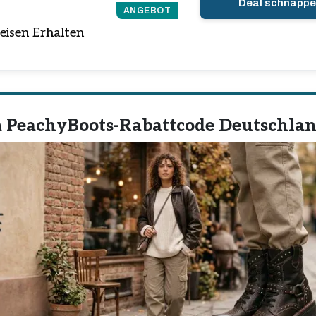
Deal schnapp
ANGEBOT
reisen Erhalten
 PeachyBoots-Rabattcode Deutschla