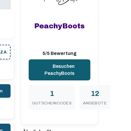
PeachyBoots
ZA
5/5 Bewertung
Besuchen
PeachyBoots
en
1
12
GUTSCHEINCODES
ANGEBOTE
en