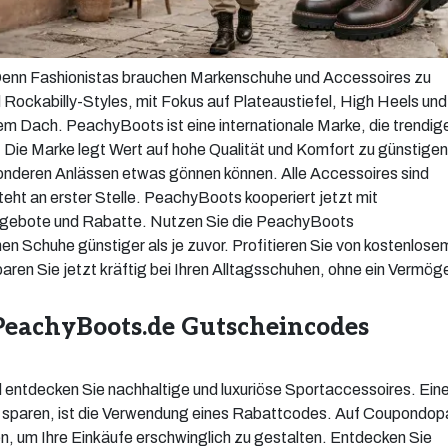
enn Fashionistas brauchen Markenschuhe und Accessoires zu
 Rockabilly-Styles, mit Fokus auf Plateaustiefel, High Heels und
inem Dach. PeachyBoots ist eine internationale Marke, die trendig
Die Marke legt Wert auf hohe Qualität und Komfort zu günstigen
esonderen Anlässen etwas gönnen können. Alle Accessoires sind
teht an erster Stelle. PeachyBoots kooperiert jetzt mit
ngebote und Rabatte. Nutzen Sie die PeachyBoots
en Schuhe günstiger als je zuvor. Profitieren Sie von kostenlose
aren Sie jetzt kräftig bei Ihren Alltagsschuhen, ohne ein Vermög
n PeachyBoots.de Gutscheincodes
ntdecken Sie nachhaltige und luxuriöse Sportaccessoires. Ein
zu sparen, ist die Verwendung eines Rabattcodes. Auf Coupondop
n, um Ihre Einkäufe erschwinglich zu gestalten. Entdecken Sie