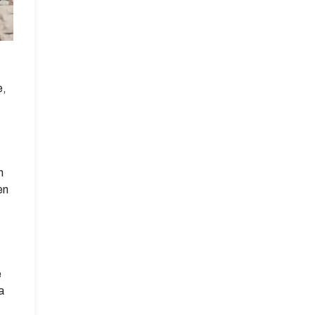
e,
m
en
e
a