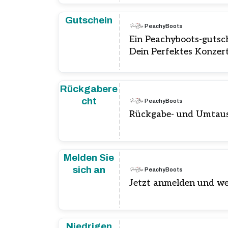
Gutschein
PeachyBoots
Ein Peachyboots-gutsc
Dein Perfektes Konzert
Rückgabere
cht
PeachyBoots
Rückgabe- und Umtausc
Melden Sie
sich an
PeachyBoots
Jetzt anmelden und we
Niedrigen