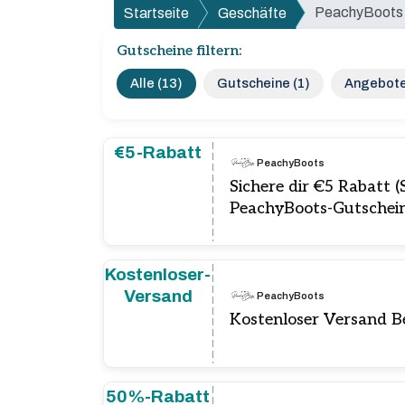
PeachyBoots
Startseite
Geschäfte
Gutscheine filtern:
Alle (13)
Gutscheine (1)
Angebote
€5-Rabatt
PeachyBoots
Sichere dir €5 Rabatt (
PeachyBoots-Gutschei
Kostenloser-
Versand
PeachyBoots
Kostenloser Versand B
50%-Rabatt