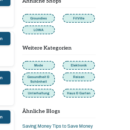
Ähnliche Shops
Groundies
FitVille
LOWA
en
Weitere Kategorien
Mode
Elektronik
Gesundheit &
Reisen
en
Schönheit
Unterhaltung
Haus & Garten
Ähnliche Blogs
en
Saving Money Tips to Save Money