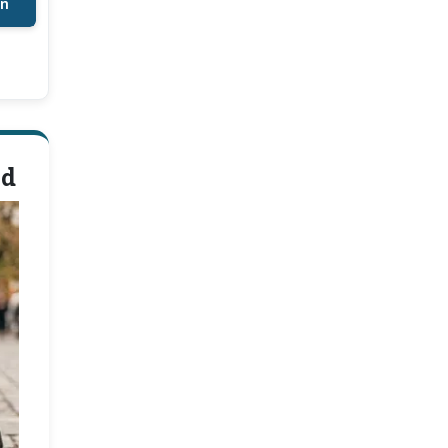
en
nd