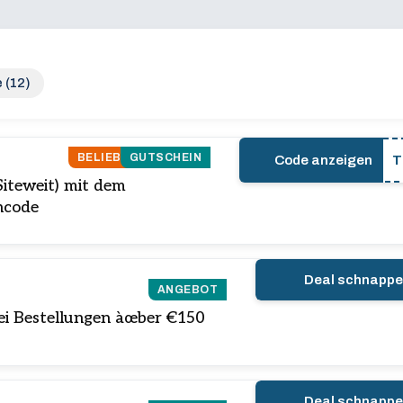
 (12)
BELIEBT
GUTSCHEIN
Code anzeigen
T
Siteweit) mit dem
ncode
Deal schnapp
ANGEBOT
ei Bestellungen àœber €150
Deal schnapp