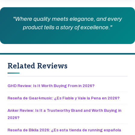
"Where quality meets elegance, and every
product tells a story of excellence."
Related Reviews
GHD Review: Is It Worth Buying From in 2026?
Reseña de Gear4music: ¿Es Fiable y Vale la Pena en 2026?
Anker Review: Is It a Trustworthy Brand and Worth Buying in
2026?
Reseña de Bikila 2026: ¿Es esta tienda de running española