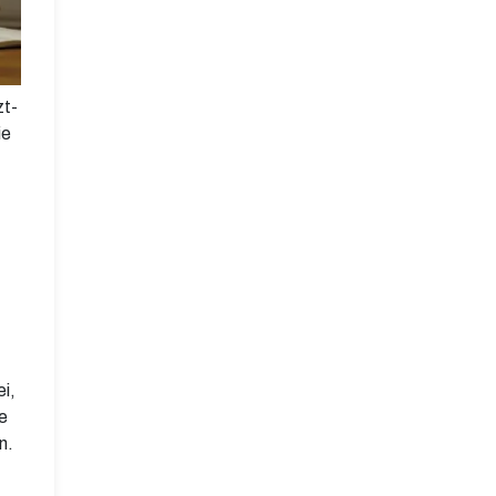
zt-
ie
i,
e
n.