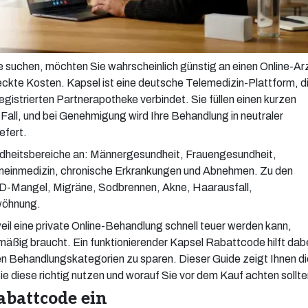
suchen, möchten Sie wahrscheinlich günstig an einen Online-Ar
kte Kosten. Kapsel ist eine deutsche Telemedizin-Plattform, d
gistrierten Partnerapotheke verbindet. Sie füllen einen kurzen
 Fall, und bei Genehmigung wird Ihre Behandlung in neutraler
efert.
ndheitsbereiche an: Männergesundheit, Frauengesundheit,
meinmedizin, chronische Erkrankungen und Abnehmen. Zu den
-D-Mangel, Migräne, Sodbrennen, Akne, Haarausfall,
wöhnung.
l eine private Online-Behandlung schnell teuer werden kann,
ßig braucht. Ein funktionierender Kapsel Rabattcode hilft dabe
n Behandlungskategorien zu sparen. Dieser Guide zeigt Ihnen di
e diese richtig nutzen und worauf Sie vor dem Kauf achten sollte
abattcode ein