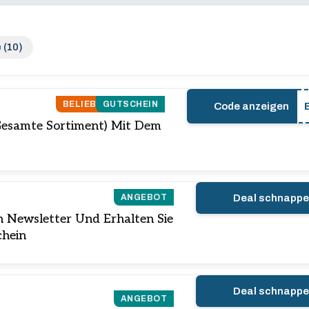
 (10)
BELIEBT
GUTSCHEIN
Code anzeigen
Gesamte Sortiment) Mit Dem
ANGEBOT
Deal schnapp
n Newsletter Und Erhalten Sie
chein
Deal schnapp
ANGEBOT