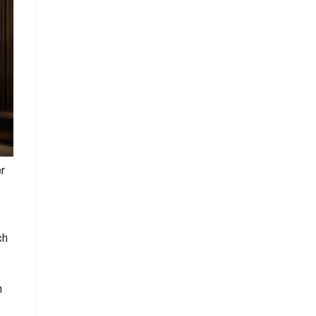
r
ch
n