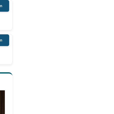
en
en