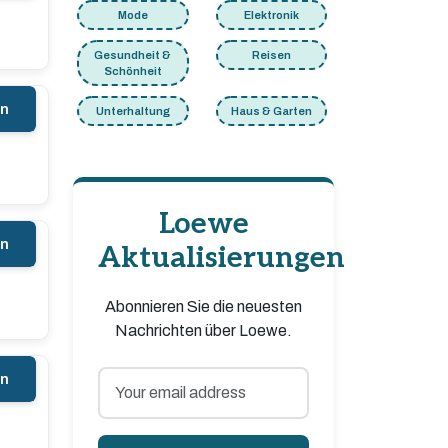
Mode
Elektronik
Gesundheit &
Reisen
Schönheit
en
Unterhaltung
Haus & Garten
Loewe
en
Aktualisierungen
Abonnieren Sie die neuesten
Nachrichten über Loewe.
en