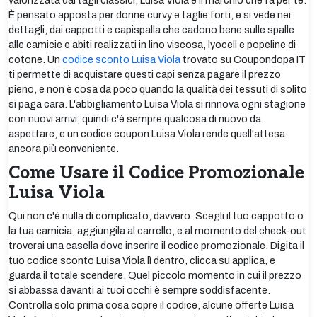
valorizzata dai tagli classici, Luisa Viola è il marchio che fa per te.
È pensato apposta per donne curvy e taglie forti, e si vede nei
dettagli, dai cappotti e capispalla che cadono bene sulle spalle
alle camicie e abiti realizzati in lino viscosa, lyocell e popeline di
cotone. Un
codice sconto Luisa Viola
trovato su Coupondopa IT
ti permette di acquistare questi capi senza pagare il prezzo
pieno, e non è cosa da poco quando la qualità dei tessuti di solito
si paga cara. L'abbigliamento Luisa Viola si rinnova ogni stagione
con nuovi arrivi, quindi c'è sempre qualcosa di nuovo da
aspettare, e un codice coupon Luisa Viola rende quell'attesa
ancora più conveniente.
Come Usare il Codice Promozionale
Luisa Viola
Qui non c'è nulla di complicato, davvero. Scegli il tuo cappotto o
la tua camicia, aggiungila al carrello, e al momento del check-out
troverai una casella dove inserire il codice promozionale. Digita il
tuo codice sconto Luisa Viola lì dentro, clicca su applica, e
guarda il totale scendere. Quel piccolo momento in cui il prezzo
si abbassa davanti ai tuoi occhi è sempre soddisfacente.
Controlla solo prima cosa copre il codice, alcune offerte Luisa