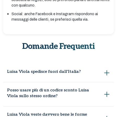
con qualcuno.
Social: anche Facebook e Instagram rispondono ai
messaggi delle clienti, se preferisci quella via.
Domande Frequenti
Luisa Viola spedisce fuori dall'Italia?
Al momento no, le consegne sono limitate al territorio
Posso usare più di un codice sconto Luisa
italiano tramite SDA Poste Italiane.
Viola sullo stesso ordine?
Di solito no, un solo codice per ordine, quindi conviene
Luisa Viola veste davvero bene le forme
scegliere quello che ti fa risparmiare di più.