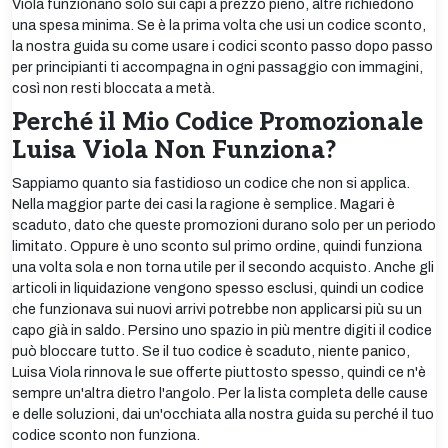
Viola funzionano solo sui capi a prezzo pieno, altre richiedono
una spesa minima. Se è la prima volta che usi un codice sconto,
la nostra guida su come usare i codici sconto passo dopo passo
per principianti ti accompagna in ogni passaggio con immagini,
così non resti bloccata a metà.
Perché il Mio Codice Promozionale
Luisa Viola Non Funziona?
Sappiamo quanto sia fastidioso un codice che non si applica.
Nella maggior parte dei casi la ragione è semplice. Magari è
scaduto, dato che queste promozioni durano solo per un periodo
limitato. Oppure è uno sconto sul primo ordine, quindi funziona
una volta sola e non torna utile per il secondo acquisto. Anche gli
articoli in liquidazione vengono spesso esclusi, quindi un codice
che funzionava sui nuovi arrivi potrebbe non applicarsi più su un
capo già in saldo. Persino uno spazio in più mentre digiti il codice
può bloccare tutto. Se il tuo codice è scaduto, niente panico,
Luisa Viola rinnova le sue offerte piuttosto spesso, quindi ce n'è
sempre un'altra dietro l'angolo. Per la lista completa delle cause
e delle soluzioni, dai un'occhiata alla nostra guida su perché il tuo
codice sconto non funziona.