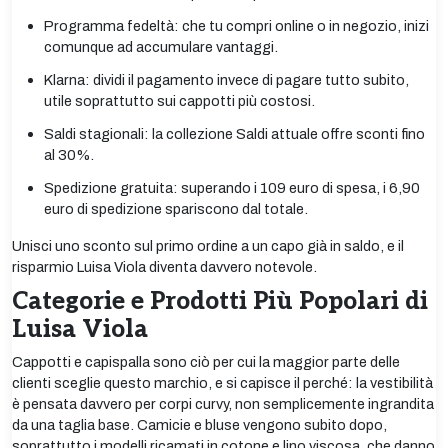
Programma fedeltà: che tu compri online o in negozio, inizi
comunque ad accumulare vantaggi.
Klarna: dividi il pagamento invece di pagare tutto subito,
utile soprattutto sui cappotti più costosi.
Saldi stagionali: la collezione Saldi attuale offre sconti fino
al 30%.
Spedizione gratuita: superando i 109 euro di spesa, i 6,90
euro di spedizione spariscono dal totale.
Unisci uno sconto sul primo ordine a un capo già in saldo, e il
risparmio Luisa Viola diventa davvero notevole.
Categorie e Prodotti Più Popolari di
Luisa Viola
Cappotti e capispalla sono ciò per cui la maggior parte delle
clienti sceglie questo marchio, e si capisce il perché: la vestibilità
è pensata davvero per corpi curvy, non semplicemente ingrandita
da una taglia base. Camicie e bluse vengono subito dopo,
soprattutto i modelli ricamati in cotone e lino viscosa, che danno