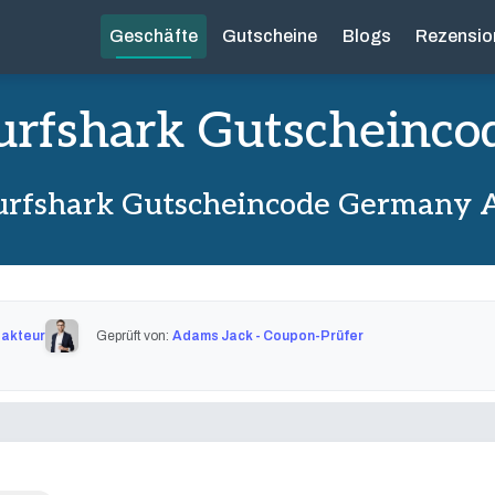
Geschäfte
Gutscheine
Blogs
Rezensio
urfshark Gutscheinco
urfshark Gutscheincode Germany 
dakteur
Geprüft von:
Adams Jack - Coupon-Prüfer