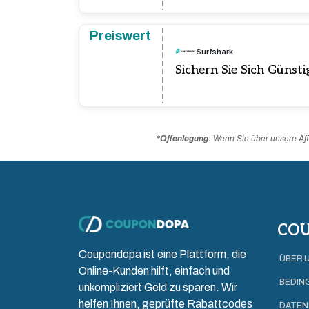
Preiswert
Surfshark
Sichern Sie Sich Günsti
*Offenlegung:
Wenn Sie über unsere Affi
CO
Coupondopa ist eine Plattform, die
ÜBER 
Online-Kunden hilft, einfach und
BEDIN
unkompliziert Geld zu sparen. Wir
helfen Ihnen, geprüfte Rabattcodes
DATEN