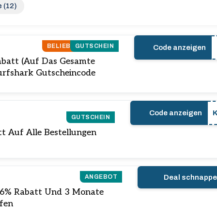
 (12)
BELIEBT
GUTSCHEIN
Code anzeigen
Rabatt (Auf Das Gesamte
urfshark Gutscheincode
Code anzeigen
GUTSCHEIN
t Auf Alle Bestellungen
ANGEBOT
Deal schnapp
u 86% Rabatt Und 3 Monate
ifen