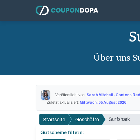
S
Über uns S
Veröffentlicht von:
Sarah Mitchell - Content-Re
Zuletzt aktualisiert:
Mittwoch, 05 August 2026
Surfshark
Startseite
Geschäfte
Gutscheine filtern: