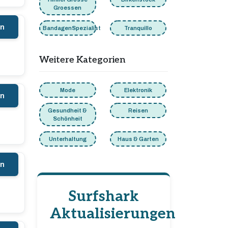
Groessen
en
BandagenSpezialist
Tranquillo
Weitere Kategorien
Mode
Elektronik
en
Gesundheit &
Reisen
Schönheit
Unterhaltung
Haus & Garten
en
Surfshark
Aktualisierungen