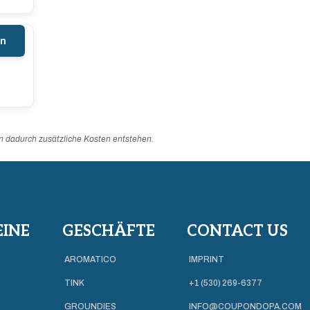
en
en dadurch zusätzliche Kosten entstehen.
INE
GESCHÄFTE
CONTACT US
AROMATICO
IMPRINT
TINK
+1 (530) 269-6377
GROUNDIES
INFO@COUPONDOPA.COM