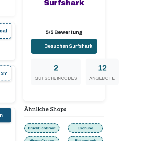
Surfshark
eal
5/5 Bewertung
Besuchen Surfshark
2
12
K3Y
GUTSCHEINCODES
ANGEBOTE
Ähnliche Shops
en
DruckDichDrauf
Eschuhe
Hirmer Grosse
Birkenstock