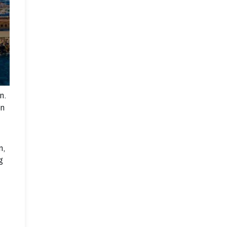
n.
en
n,
g