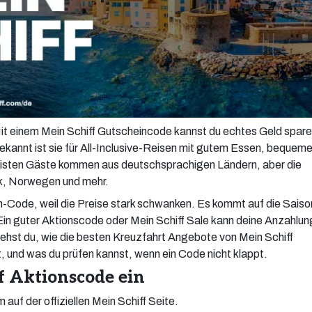
it einem Mein Schiff Gutscheincode kannst du echtes Geld spare
 Bekannt ist sie für All-Inclusive-Reisen mit gutem Essen, bequem
eisten Gäste kommen aus deutschsprachigen Ländern, aber die
bik, Norwegen und mehr.
-Code, weil die Preise stark schwanken. Es kommt auf die Saiso
in guter Aktionscode oder Mein Schiff Sale kann deine Anzahlun
siehst du, wie die besten Kreuzfahrt Angebote von Mein Schiff
tzt, und was du prüfen kannst, wenn ein Code nicht klappt.
ff Aktionscode ein
uf der offiziellen Mein Schiff Seite.