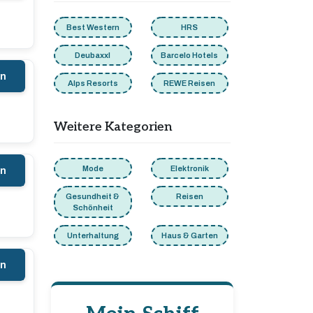
Best Western
HRS
Deubaxxl
Barcelo Hotels
en
Alps Resorts
REWE Reisen
Weitere Kategorien
Mode
Elektronik
en
Gesundheit &
Reisen
Schönheit
Unterhaltung
Haus & Garten
en